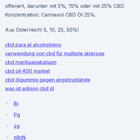
offeriert, darunter mit 5%, 15% oder mit 25% CBD
Konzentration. Cannexol CBD Öl 25%.
Aus Österreich! 5, 10, 25, 50%!
cbd para el alcoholismo
verwendung von cbd für multiple sklerose
cbd marihuanabalsam
cbd oil 400 market
cbd ölgummis gegen angstzustände
was ist edison cbd öl
Bi
Pg
zg
nIlnN