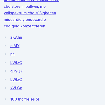
cbd store in ballwin, mo
vollspektrum cbd süßigkeiten
miocardio y endocardio
cbd gold konzentrieren
zKAhn
eIMY
hh
LWlzC
qUyQZ
LWlzC
xVLGg
100 thc freies öl