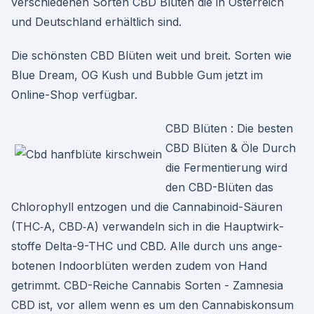
verschiedenen Sorten CBD Blüten die in Österreich
und Deutschland erhältlich sind.
Die schönsten CBD Blüten weit und breit. Sorten wie
Blue Dream, OG Kush und Bubble Gum jetzt im
Online-Shop verfügbar.
CBD Blüten : Die besten
CBD Blüten & Öle Durch
die Fer­men­tierung wird
den CBD-Blüten das
Chloro­phyll ent­zo­gen und die Cannabi­noid-Säuren
(THC‑A, CBD‑A) ver­wan­deln sich in die Hauptwirk­
stoffe Delta-9-THC und CBD. Alle durch uns ange­
bote­nen Indoor­blüten wer­den zudem von Hand
getrimmt. CBD-Reiche Cannabis Sorten - Zamnesia
CBD ist, vor allem wenn es um den Cannabiskonsum