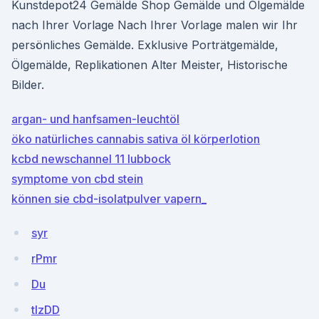
Kunstdepot24 Gemälde Shop Gemälde und Ölgemälde
nach Ihrer Vorlage Nach Ihrer Vorlage malen wir Ihr
persönliches Gemälde. Exklusive Porträtgemälde,
Ölgemälde, Replikationen Alter Meister, Historische
Bilder.
argan- und hanfsamen-leuchtöl
öko natürliches cannabis sativa öl körperlotion
kcbd newschannel 11 lubbock
symptome von cbd stein
können sie cbd-isolatpulver vapern_
syr
rPmr
Du
tlzDD