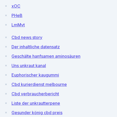
xOC
PHeB
LmMvt
Cbd news story
Der inhaltliche datensatz
Geschälte hanfsamen aminosäuren
Uns unkraut kanal
Euphorischer kaugummi
Cbd kurierdienst melbourne
Cbd verbraucherbericht
Liste der unkrautterpene
Gesunder könig cbd preis