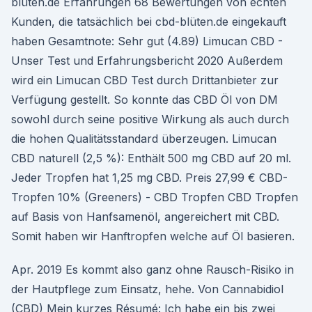
blüten.de Erfahrungen 68 Bewertungen von echten
Kunden, die tatsächlich bei cbd-blüten.de eingekauft
haben Gesamtnote: Sehr gut (4.89) Limucan CBD -
Unser Test und Erfahrungsbericht 2020 Außerdem
wird ein Limucan CBD Test durch Drittanbieter zur
Verfügung gestellt. So konnte das CBD Öl von DM
sowohl durch seine positive Wirkung als auch durch
die hohen Qualitätsstandard überzeugen. Limucan
CBD naturell (2,5 %): Enthält 500 mg CBD auf 20 ml.
Jeder Tropfen hat 1,25 mg CBD. Preis 27,99 € CBD-
Tropfen 10% (Greeners) - CBD Tropfen CBD Tropfen
auf Basis von Hanfsamenöl, angereichert mit CBD.
Somit haben wir Hanftropfen welche auf Öl basieren.
Apr. 2019 Es kommt also ganz ohne Rausch-Risiko in
der Hautpflege zum Einsatz, hehe. Von Cannabidiol
(CBD) Mein kurzes Résumé: Ich habe ein bis zwei