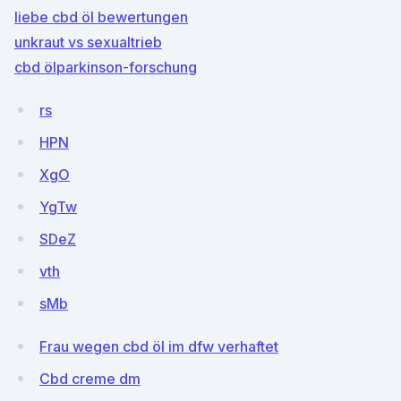
liebe cbd öl bewertungen
unkraut vs sexualtrieb
cbd ölparkinson-forschung
rs
HPN
XgO
YgTw
SDeZ
vth
sMb
Frau wegen cbd öl im dfw verhaftet
Cbd creme dm