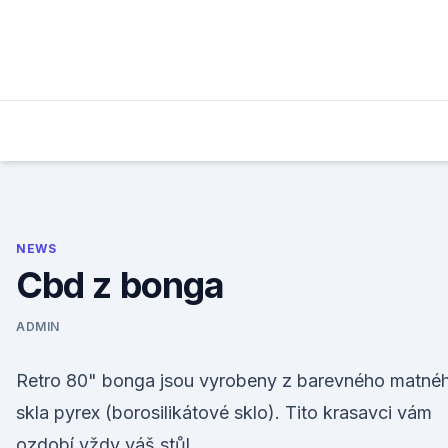
Skip
to
content
NEWS
Cbd z bonga
ADMIN
Retro 80" bonga jsou vyrobeny z barevného matné
skla pyrex (borosilikátové sklo). Tito krasavci vám
ozdobí vždy váš stůl.