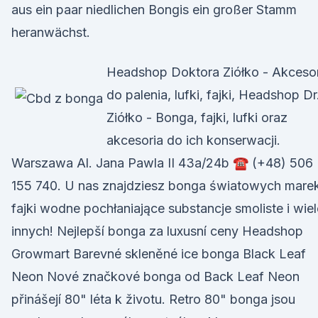
aus ein paar niedlichen Bongis ein großer Stamm
heranwächst.
Headshop Doktora Ziółko - Akcesor
do palenia, lufki, fajki, Headshop Dr
Ziółko - Bonga, fajki, lufki oraz
akcesoria do ich konserwacji.
Warszawa Al. Jana Pawla II 43a/24b ☎ (+48) 506
155 740. U nas znajdziesz bonga światowych marek
fajki wodne pochłaniające substancje smoliste i wiel
innych! Nejlepší bonga za luxusní ceny Headshop
Growmart Barevné skleněné ice bonga Black Leaf
Neon Nové značkové bonga od Back Leaf Neon
přinášejí 80" léta k životu. Retro 80" bonga jsou