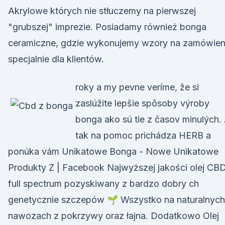
Akrylowe których nie stłuczemy na pierwszej
"grubszej" imprezie. Posiadamy również bonga
ceramiczne, gdzie wykonujemy wzory na zamówien
specjalnie dla klientów.
roky a my pevne veríme, že si
zaslúžite lepšie spôsoby výroby
bonga ako sú tie z časov minulých.
tak na pomoc prichádza HERB a
ponúka vám Unikatowe Bonga - Nowe Unikatowe
Produkty Z | Facebook Najwyższej jakości olej CB
full spectrum pozyskiwany z bardzo dobry ch
genetycznie szczepów 🌱 Wszystko na naturalnych
nawozach z pokrzywy oraz łajna. Dodatkowo Olej