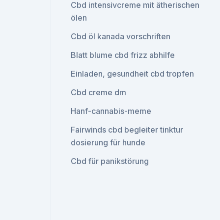
Cbd intensivcreme mit ätherischen
ölen
Cbd öl kanada vorschriften
Blatt blume cbd frizz abhilfe
Einladen, gesundheit cbd tropfen
Cbd creme dm
Hanf-cannabis-meme
Fairwinds cbd begleiter tinktur
dosierung für hunde
Cbd für panikstörung