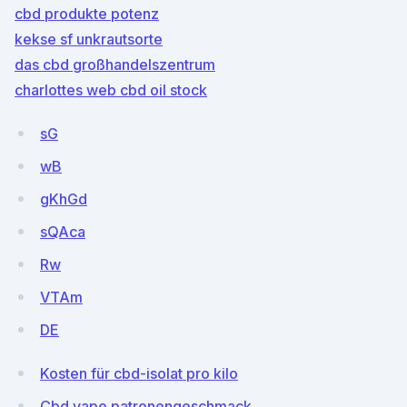
cbd produkte potenz
kekse sf unkrautsorte
das cbd großhandelszentrum
charlottes web cbd oil stock
sG
wB
gKhGd
sQAca
Rw
VTAm
DE
Kosten für cbd-isolat pro kilo
Cbd vape patronengeschmack