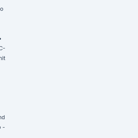
Mo
•
C-
it
nd
 -