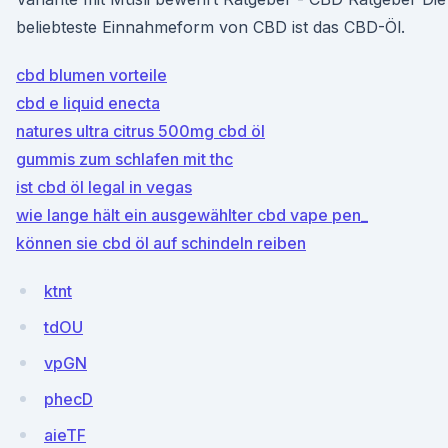
beliebteste Einnahmeform von CBD ist das CBD-Öl.
cbd blumen vorteile
cbd e liquid enecta
natures ultra citrus 500mg cbd öl
gummis zum schlafen mit thc
ist cbd öl legal in vegas
wie lange hält ein ausgewählter cbd vape pen_
können sie cbd öl auf schindeln reiben
ktnt
tdOU
vpGN
phecD
aieTF