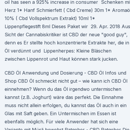
oil has seen a 925% increase in consumer Schenken mi
Herz 1* Hanf Schmierfett ( Cbd Creme) 30m 1* Aromaö
10% ( Cbd Vollspektrum Extrakt) 10ml 1*
Lippenpflegestift 8ml Dieses Paket wir 29. Apr. 2018 Au
Sicht der Cannabiskritiker ist CBD der neue "good guy",
denn es Er stellte hoch konzentrierte Extrakte her, die in
Öl verdünnt und Lippenherpes: Kleine Bläschen
zwischen Lippenrot und Haut können stark jucken.
CBD Öl Anwendung und Dosierung - CBD Öl Infos und
Shop CBD Öl schmeckt nicht gut – wie kann ich CBD Öl
einnehmen? Wenn du das Öl irgendwo untermischen
kannst (z.B. Joghurt) wäre das perfekt. Die Einnahme
muss nicht allein erfolgen, du kannst das Öl auch in ein
Glas mit Saft geben. Ein Untermischen im Essen ist
ebenfalls möglich. Für viele Anwender hat sich eine
Variante mit Müsli bewehrt Ratgeber - CBD Ratgeber Die