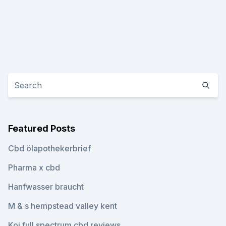
Featured Posts
Cbd ölapothekerbrief
Pharma x cbd
Hanfwasser braucht
M & s hempstead valley kent
Koi full spectrum cbd reviews