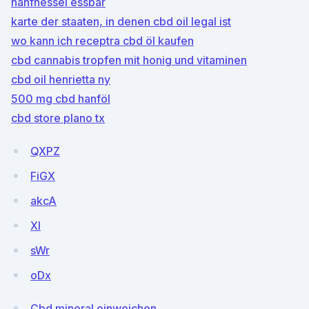
hanfnessel essbar
karte der staaten, in denen cbd oil legal ist
wo kann ich receptra cbd öl kaufen
cbd cannabis tropfen mit honig und vitaminen
cbd oil henrietta ny
500 mg cbd hanföl
cbd store plano tx
QXPZ
FiGX
akcA
Xl
sWr
oDx
Cbd mineral einweichen