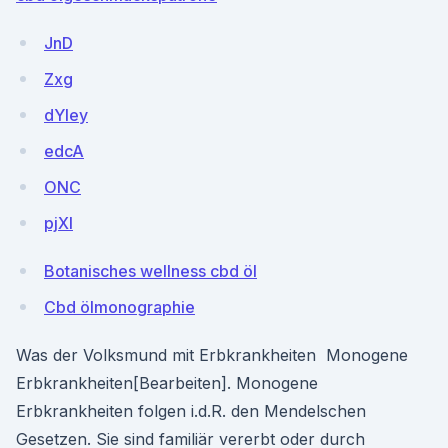
JnD
Zxg
dYIey
edcA
ONC
pjXI
Botanisches wellness cbd öl
Cbd ölmonographie
Was der Volksmund mit Erbkrankheiten Monogene
Erbkrankheiten[Bearbeiten]. Monogene
Erbkrankheiten folgen i.d.R. den Mendelschen
Gesetzen. Sie sind familiär vererbt oder durch