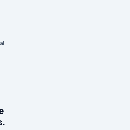
al
e
s.