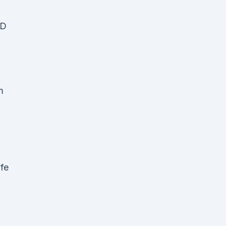
BD
m
fe