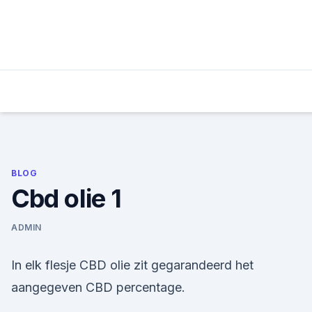
Skip
to
content
BLOG
Cbd olie 1
ADMIN
In elk flesje CBD olie zit gegarandeerd het
aangegeven CBD percentage.