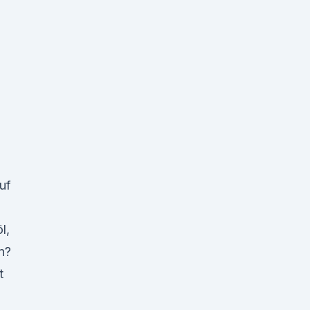
uf
l,
n?
t