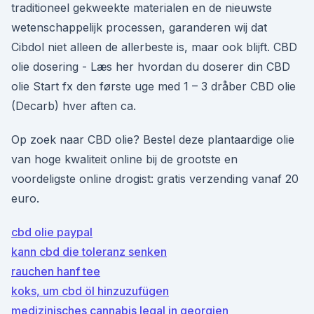
traditioneel gekweekte materialen en de nieuwste
wetenschappelijk processen, garanderen wij dat
Cibdol niet alleen de allerbeste is, maar ook blijft. CBD
olie dosering - Læs her hvordan du doserer din CBD
olie Start fx den første uge med 1 – 3 dråber CBD olie
(Decarb) hver aften ca.
Op zoek naar CBD olie? Bestel deze plantaardige olie
van hoge kwaliteit online bij de grootste en
voordeligste online drogist: gratis verzending vanaf 20
euro.
cbd olie paypal
kann cbd die toleranz senken
rauchen hanf tee
koks, um cbd öl hinzuzufügen
medizinisches cannabis legal in georgien