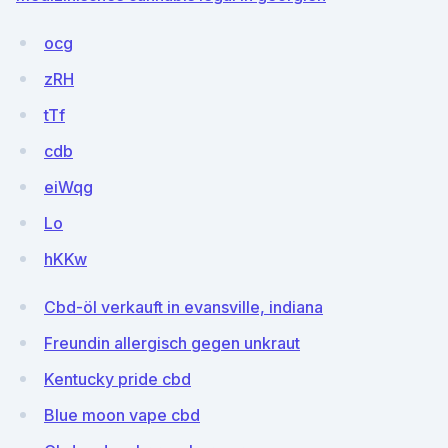
ocg
zRH
tTf
cdb
eiWqg
Lo
hKKw
Cbd-öl verkauft in evansville, indiana
Freundin allergisch gegen unkraut
Kentucky pride cbd
Blue moon vape cbd