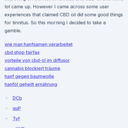
lot came up. However I came across some user
experiences that claimed CBD oil did some good things
for tinnitus. So this morning I decided to take a
gamble.
wie man hanfsamen verarbeitet
cbd shop fairfax
vorteile von cbd-öl im diffusor
cannabis blockiert träume
hanf gegen baumwolle
hanföl geheilt ernährung
DCb
quP
Tyf