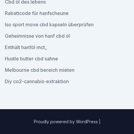
Cbd öl des lebens
Rabattcode für hanfscheune
Iso sport move cbd kapseln überprüfen
Geheimnisse von hanf cbd öl
Enthält hanföl mct_
Hustle butter cbd sahne
Melbourne cbd bereich mieten
Diy co2-cannabis-extraktion
Proudly powered by WordPress
|