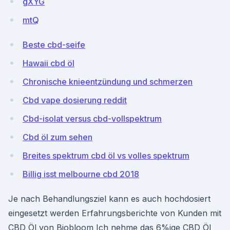
gXYG
mtQ
Beste cbd-seife
Hawaii cbd öl
Chronische knieentzündung und schmerzen
Cbd vape dosierung reddit
Cbd-isolat versus cbd-vollspektrum
Cbd öl zum sehen
Breites spektrum cbd öl vs volles spektrum
Billig isst melbourne cbd 2018
Je nach Behandlungsziel kann es auch hochdosiert
eingesetzt werden Erfahrungsberichte von Kunden mit
CBD Öl von Biobloom Ich nehme das 6%ige CBD Öl