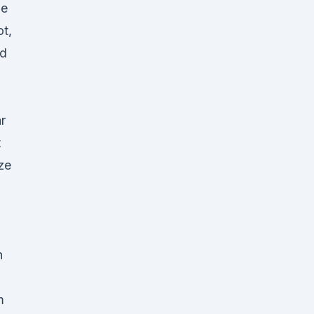
ße
t,
nd
r
t
ze
h
m