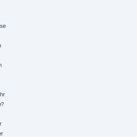
ese
h
m
hr
e?
r
er